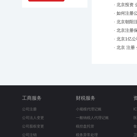
·
北京投资 
·
如何注册公
·
北京朝阳注
·
北京注册保
·
北京1亿公
·
北京 注册
工商服务
财税服务
公司注册
小规模代理记账
I
公司法人变更
一般纳税人代理记账
医
公司股权变更
税控盘托管
食
公司注销
税务异常处理
卫