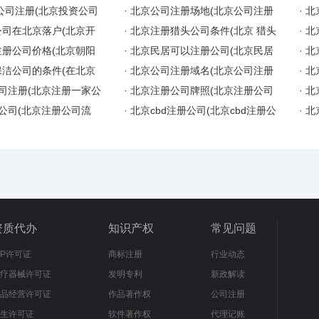
公司注册(北京投资公司
·
北京公司注册场地(北京公司注册
·
北
司在北京落户(北京开
·
北京注册猎头公司条件(北京 猎头
·
北
册公司价格(北京朝阳
·
北京民居可以注册公司(北京民居
·
北
洁公司的条件(在北京
·
北京公司注册域名(北京公司注册
·
北
司注册(北京注册一家公
·
北京注册公司牌照(北京注册公司
·
北
 公司(北京注册公司流
·
北京cbd注册公司(北京cbd注册公
·
北
资质代办
知识产权
常见问题
CP许可证
商标注册
行业动态
疗器械许可证
发明专利
新政解读
品经营许可证
作品著作权
公司注册
生许可证
软件著作权
代理记账