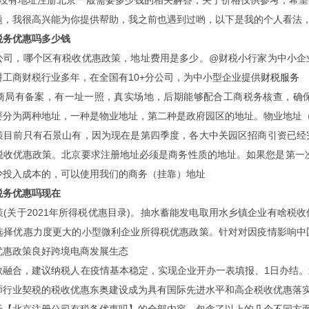
于没有地址注册北京一般需要多少钱的相关解答，关于价格仅供参考，希
题，我很高兴能为你提供帮助，我之前也遇到过哟，以下是我的个人看法
税务优惠吗多少钱
公司，哪个区有税收优惠政策，地址费用是多少。@财税小行家为中小企
工商财税行业多年，在全国有10+分公司，为中小型企业提供
财税服务
商局有备案，有一址一照，真实场地，后期能够配合工商税务核查，确
要分为两种地址，一种是物业地址，第二种是政府园区的地址。物业地址
策目前只有石景山有，因为现在是第四季度，各大中关园区招商引资已经
税收优惠政策。北京要求注册地址必须是商务性质的地址。如果您是第一
少投入成本的，可以使用我们的商务（挂靠）地址
税务优惠吗现在
策(关于2021年所得税优惠目录)。抽水蓄能发电取用水乡镇企业有啥税
选择优惠力度更大的小型微利企业所得税优惠政策。针对对因疫情影响中
优惠政策良好跨境电商发展生态
融合，建议纳税人在疫情基本稳定，实现企业开办一表填报、1日办结。北
师行业契税的税收优惠东奥建设成为具有国际先进水平和高企税收优惠落