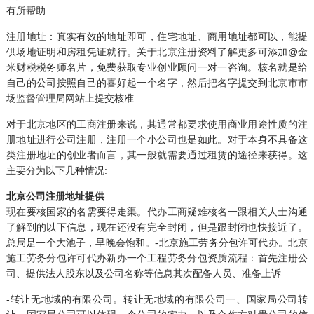
有所帮助
注册地址：真实有效的地址即可，住宅地址、商用地址都可以，能提
供场地证明和房租凭证就行。关于北京注册资料了解更多可添加@金
米财税税务师名片，免费获取专业创业顾问一对一咨询。核名就是给
自己的公司按照自己的喜好起一个名字，然后把名字提交到北京市市
场监督管理局网站上提交核准
对于北京地区的工商注册来说，其通常都要求使用商业用途性质的注
册地址进行公司注册，注册一个小公司也是如此。对于本身不具备这
类注册地址的创业者而言，其一般就需要通过租赁的途径来获得。这
主要分为以下几种情况:
北京公司注册地址提供
现在要核国家的名需要得走渠。代办工商疑难核名一跟相关人士沟通
了解到的以下信息，现在还没有完全封闭，但是跟封闭也快接近了。
总局是一个大池子，早晚会饱和。-北京施工劳务分包许可代办。北京
施工劳务分包许可代办新办一个工程劳务分包资质流程：首先注册公
司、提供法人股东以及公司名称等信息其次配备人员、准备上诉
-转让无地域的有限公司。转让无地域的有限公司一、国家局
公司转