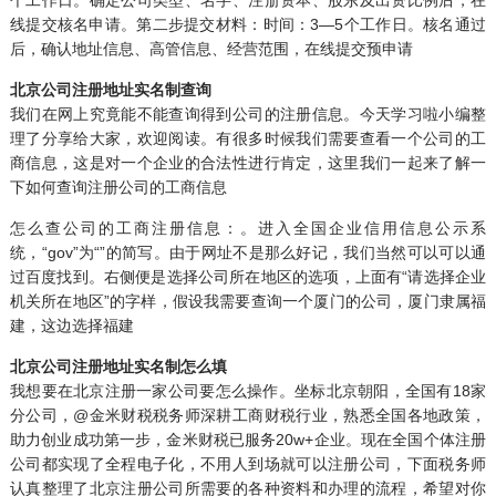
个工作日。确定公司类型、名字、注册资本、股东及出资比例后，在
线提交核名申请。第二步提交材料：时间：3—5个工作日。核名通过
后，确认地址信息、高管信息、经营范围，在线提交预申请
北京公司注册地址实名制查询
我们在网上究竟能不能查询得到公司的注册信息。今天学习啦小编整
理了分享给大家，欢迎阅读。有很多时候我们需要查看一个公司的工
商信息，这是对一个企业的合法性进行肯定，这里我们一起来了解一
下如何查询注册公司的工商信息
怎么查公司的工商注册信息：。进入全国企业信用信息公示系
统，“gov”为“”的简写。由于网址不是那么好记，我们当然可以可以通
过百度找到。右侧便是选择公司所在地区的选项，上面有“请选择企业
机关所在地区”的字样，假设我需要查询一个厦门的公司，厦门隶属福
建，这边选择福建
北京公司注册地址实名制怎么填
我想要在北京注册一家公司要怎么操作。坐标北京朝阳，全国有18家
分公司，@金米财税税务师深耕工商财税行业，熟悉全国各地政策，
助力创业成功第一步，金米财税已服务20w+企业。现在全国个体注册
公司都实现了全程电子化，不用人到场就可以注册公司，下面税务师
认真整理了北京注册公司所需要的各种资料和办理的流程，希望对你