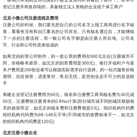
一条纳入本细则支持范围的小微企业应同时具备以下条件：。在本市
登记注册并有效存续的，具备独立法人资格的企业或个体工商户
北京小微公司注册流程及费用
注册公司的时候，我们要先把自己的公司名字上报工商局进行名字核
查，看看有没有和自己重名的公司存在。只有核名通过后，才能继续
下一步的注册流程，而一般公司名字都是由注册人所在地、公司名
字、行业和公司性质来组成的
如果交由刻章公司制作，则一套公章的费用在500元左右(注册城市不
同，价格略有差异，如北京的刻章费用是300元)。银行开临时户与基
本户费用是200创业者可以根据实际需求自行选择。的一站式服务价格
透明，信息保密，进度掌控，售后无忧，是您创业必不可少的首选助
手
筹建企业登记注册费用为50元。核名和注册费工商局核名费为30元或
50元，注册费按注册资本的0.8%o计算(部分城市或不同的城区根据相
关的政策而定，如北京的核名费和注册费都是0元)。组织机构代码费
组织机构代码费为68~148元不等(不同城市的收费标准不一，如北京
的组织机构代码费是120元)
北京注册小微企业