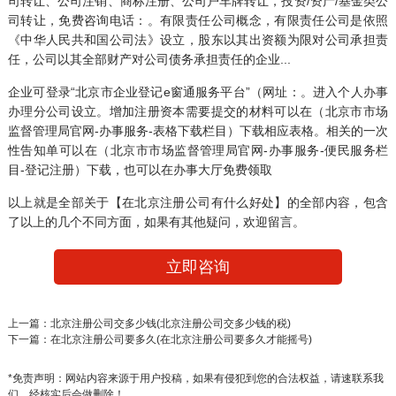
司转让
、
公司注销
、
商标注册
、公司户车牌转让，投资/资产/基金类公
司转让，免费咨询电话：。有限责任公司概念，有限责任公司是依照
《中华人民共和国公司法》设立，股东以其出资额为限对公司承担责
任，公司以其全部财产对公司债务承担责任的企业...
企业可登录“北京市企业登记e窗通服务平台”（网址：。进入个人办事
办理分公司设立。增加注册资本需要提交的材料可以在（北京市市场
监督管理局官网-办事服务-表格下载栏目）下载相应表格。相关的一次
性告知单可以在（北京市市场监督管理局官网-办事服务-便民服务栏
目-登记注册）下载，也可以在办事大厅免费领取
以上就是全部关于【在北京注册公司有什么好处】的全部内容，包含
了以上的几个不同方面，如果有其他疑问，欢迎留言。
立即咨询
上一篇：
北京注册公司交多少钱(北京注册公司交多少钱的税)
下一篇：
在北京注册公司要多久(在北京注册公司要多久才能摇号)
*免责声明：网站内容来源于用户投稿，如果有侵犯到您的合法权益，请速联系我
们，经核实后会做删除！